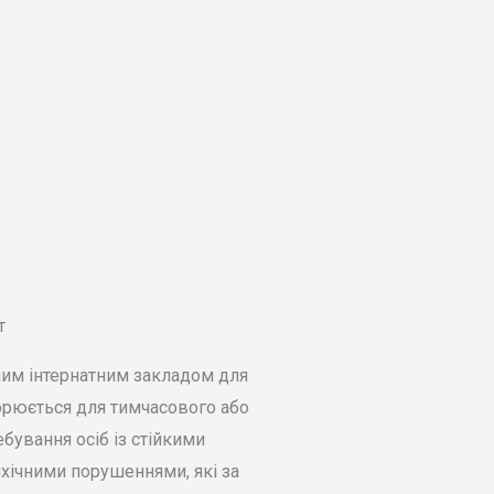
т
арним інтернатним закладом для
ворюється для тимчасового або
бування осіб із стійкими
ихічними порушеннями, які за