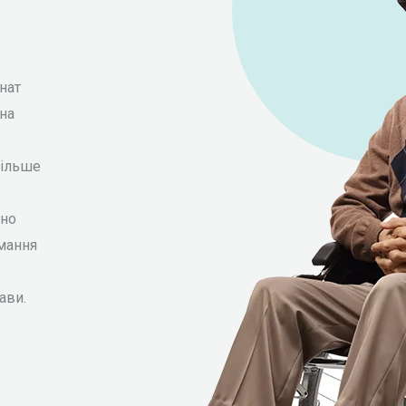
нат
на
більше
сно
ймання
ави.