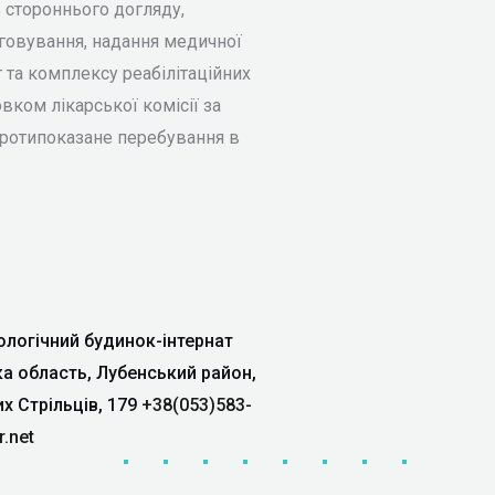
 стороннього догляду,
говування, надання медичної
 та комплексу реабілітаційних
овком лікарської комісії за
 протипоказане перебування в
логічний будинок-інтернат
ка область, Лубенський район,
их Стрільців, 179
+38(053)583-
r.net