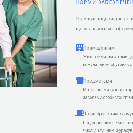
НОРМИ ЗАБЕЗПЕЧЕ
Підопічні відповідно до
що складається за форм
Приміщенням
Житловими кімнатами дл
комунально-побутовими
Предметами
Матеріалами та інвентар
засобами особистої гігіє
Чотириразовим харчу
Раціональним не менше 
числі дієтичним, з ураху