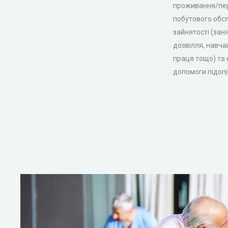
проживання/пер
побутового обсл
зайнятості (зан
дозвілля, навча
праця тощо) та
допомоги підопі