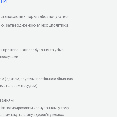
ННЯ
 встановлених норм забезпечуються
ою, затвердженою Мінсоцполітики.
я проживання/перебування та усіма
 послугами
ем (одягом, взуттям, постільною білизною,
ни, столовим посудом).
ванням
ніж чотириразовим харчуванням, у тому
ванням віку та стану здоров’я у межах