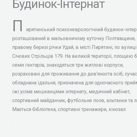
Будинок-Інтернат
П
ирятинський психоневрологічний будинок-інтер
розташований в мальовничому куточку Полтавщини, 
правому березі річки Удай, в місті Пирятині, по вулиці
Січових Стрільців 179. На великій території, площею 
семи гектарів, знаходяться три житлові корпуси,
розраховані для проживання до дев’яноста осіб, суча
обладнана їдальня, призначена для одночасного при
їжі усіма мешканцями інтернату, медичний кабінет,
спортивний майданчик, футбольне поле, альтанки та л
Мається бібліотека, спортивні тренажери, кінозал.
.