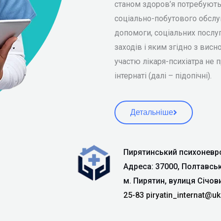
станом здоров’я потребують
соціально-побутового обслу
допомоги, соціальних послуг
заходів і яким згідно з висн
участю лікаря-психіатра не
інтернаті (далі – підопічні).
Детальніше
Пирятинський психоневро
Адреса: 37000, Полтавсь
м. Пирятин, вулиця Січов
25-83
piryatin_internat@uk