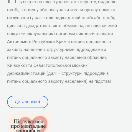
утівкою на влаштування до інтернату, виданою
особі, її опікуну або піклувальнику чи органу опіки та
піклування (у разі коли недієздатній особі або особі,
цивільна дієздатність якої обмежена, не призначений
опікун чи піклувальник) органами виконавчої влади
Автономної Республіки Крим з питань соціального
захисту населення, структурними підрозділами з
питань соціального захисту населення обласних,
Київської та Севастопольської міських
держадміністрацій (далі – структурні підрозділи з
питань соціального захисту населення) на підставі:
Детальніше