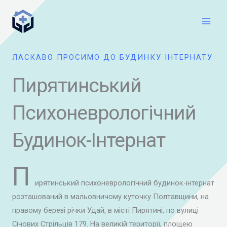
Перейти
Main
до
Men
вмісту
ЛАСКАВО ПРОСИМО ДО БУДИНКУ ІНТЕРНАТУ
Пирятинський
Психоневрологічний
Будинок-Інтернат
П
ирятинський психоневрологічний будинок-інтернат
розташований в мальовничому куточку Полтавщини, на
правому березі річки Удай, в місті Пирятині, по вулиці
Січових Стрільців 179. На великій території, площею