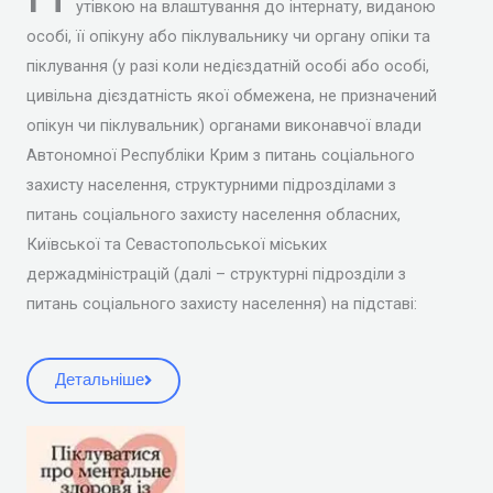
утівкою на влаштування до інтернату, виданою
особі, її опікуну або піклувальнику чи органу опіки та
піклування (у разі коли недієздатній особі або особі,
цивільна дієздатність якої обмежена, не призначений
опікун чи піклувальник) органами виконавчої влади
Автономної Республіки Крим з питань соціального
захисту населення, структурними підрозділами з
питань соціального захисту населення обласних,
Київської та Севастопольської міських
держадміністрацій (далі – структурні підрозділи з
питань соціального захисту населення) на підставі:
Детальніше