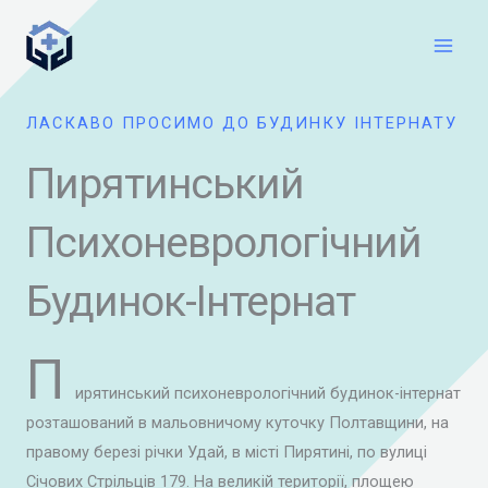
Перейти
Main
до
Men
вмісту
ЛАСКАВО ПРОСИМО ДО БУДИНКУ ІНТЕРНАТУ
Пирятинський
Психоневрологічний
Будинок-Інтернат
П
ирятинський психоневрологічний будинок-інтернат
розташований в мальовничому куточку Полтавщини, на
правому березі річки Удай, в місті Пирятині, по вулиці
Січових Стрільців 179. На великій території, площею