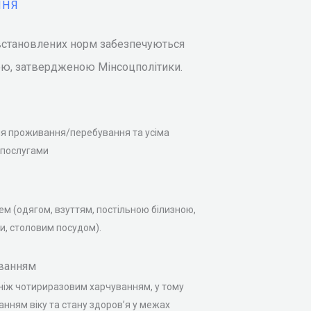
ННЯ
 встановлених норм забезпечуються
ою, затвердженою Мінсоцполітики.
я проживання/перебування та усіма
 послугами
ем (одягом, взуттям, постільною білизною,
ни, столовим посудом).
ванням
ніж чотириразовим харчуванням, у тому
ванням віку та стану здоров’я у межах