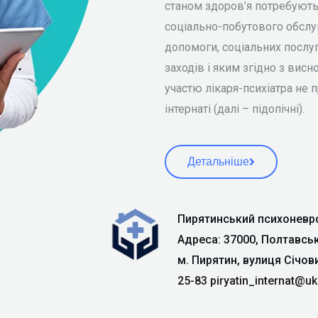
станом здоров’я потребують
соціально-побутового обслу
допомоги, соціальних послуг
заходів і яким згідно з висн
участю лікаря-психіатра не
інтернаті (далі – підопічні).
Детальніше
Пирятинський психоневро
Адреса: 37000, Полтавсь
м. Пирятин, вулиця Січов
25-83
piryatin_internat@uk