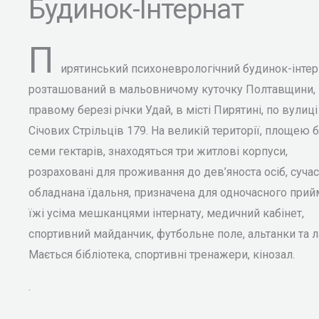
Будинок-Інтернат
П
ирятинський психоневрологічний будинок-інтер
розташований в мальовничому куточку Полтавщини, 
правому березі річки Удай, в місті Пирятині, по вулиці
Січових Стрільців 179. На великій території, площею 
семи гектарів, знаходяться три житлові корпуси,
розраховані для проживання до дев’яноста осіб, суча
обладнана їдальня, призначена для одночасного при
їжі усіма мешканцями інтернату, медичний кабінет,
спортивний майданчик, футбольне поле, альтанки та л
Мається бібліотека, спортивні тренажери, кінозал.
.