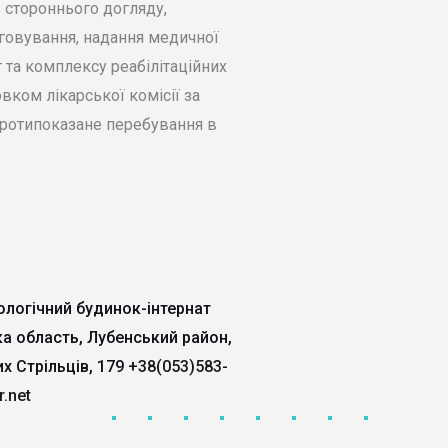
 стороннього догляду,
говування, надання медичної
 та комплексу реабілітаційних
овком лікарської комісії за
 протипоказане перебування в
логічний будинок-інтернат
ка область, Лубенський район,
их Стрільців, 179
+38(053)583-
r.net