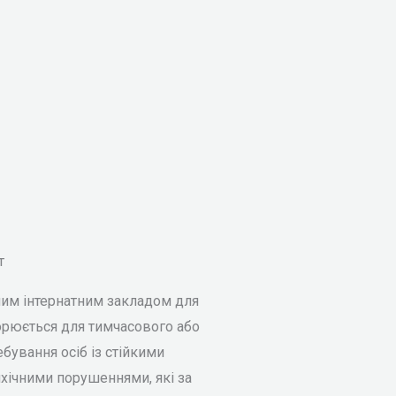
т
арним інтернатним закладом для
ворюється для тимчасового або
бування осіб із стійкими
ихічними порушеннями, які за