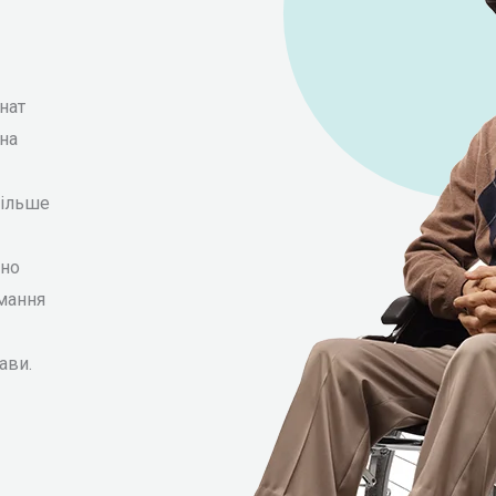
нат
на
більше
сно
ймання
ави.