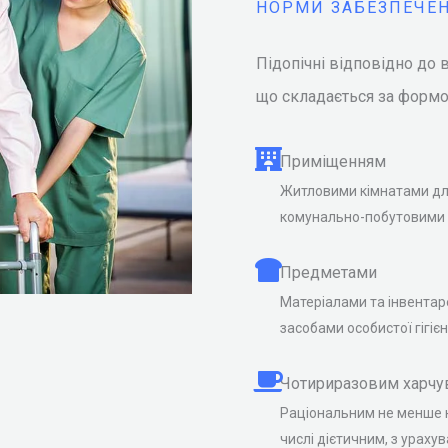
НОРМИ ЗАБЕЗПЕЧЕ
Підопічні відповідно до
що складається за форм
Приміщенням
Житловими кімнатами дл
комунально-побутовими
Предметами
Матеріалами та інвентар
засобами особистої гігіє
Чотириразовим харчу
Раціональним не менше 
числі дієтичним, з ураху