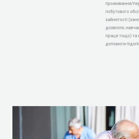
проживання/пер
побутового обсл
зайнятості (зан
дозвілля, навча
праця тощо) та
допомоги підопі