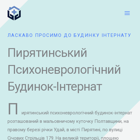
Перейти
Main
до
Men
вмісту
ЛАСКАВО ПРОСИМО ДО БУДИНКУ ІНТЕРНАТУ
Пирятинський
Психоневрологічний
Будинок-Інтернат
П
ирятинський психоневрологічний будинок-інтернат
розташований в мальовничому куточку Полтавщини, на
правому березі річки Удай, в місті Пирятині, по вулиці
Січових Стрільців 179. На великій території, площею