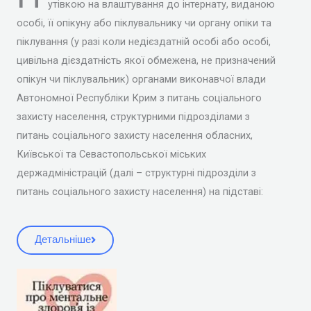
утівкою на влаштування до інтернату, виданою
особі, її опікуну або піклувальнику чи органу опіки та
піклування (у разі коли недієздатній особі або особі,
цивільна дієздатність якої обмежена, не призначений
опікун чи піклувальник) органами виконавчої влади
Автономної Республіки Крим з питань соціального
захисту населення, структурними підрозділами з
питань соціального захисту населення обласних,
Київської та Севастопольської міських
держадміністрацій (далі – структурні підрозділи з
питань соціального захисту населення) на підставі:
Детальніше