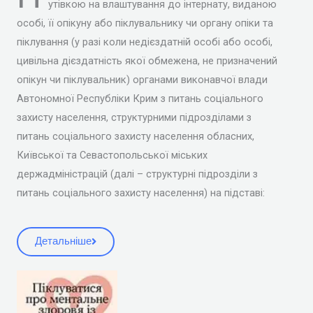
утівкою на влаштування до інтернату, виданою
особі, її опікуну або піклувальнику чи органу опіки та
піклування (у разі коли недієздатній особі або особі,
цивільна дієздатність якої обмежена, не призначений
опікун чи піклувальник) органами виконавчої влади
Автономної Республіки Крим з питань соціального
захисту населення, структурними підрозділами з
питань соціального захисту населення обласних,
Київської та Севастопольської міських
держадміністрацій (далі – структурні підрозділи з
питань соціального захисту населення) на підставі:
Детальніше