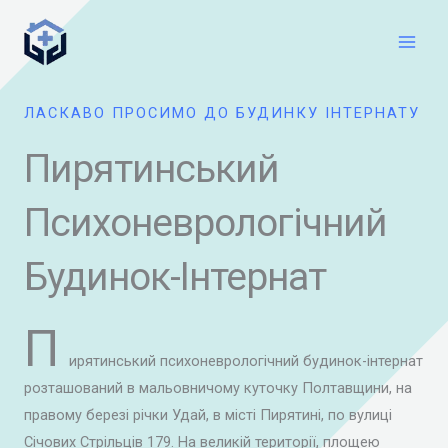
Перейти
Main
до
Men
вмісту
ЛАСКАВО ПРОСИМО ДО БУДИНКУ ІНТЕРНАТУ
Пирятинський
Психоневрологічний
Будинок-Інтернат
П
ирятинський психоневрологічний будинок-інтернат
розташований в мальовничому куточку Полтавщини, на
правому березі річки Удай, в місті Пирятині, по вулиці
Січових Стрільців 179. На великій території, площею